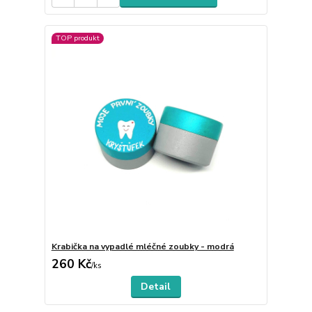
TOP produkt
Krabička na vypadlé mléčné zoubky - modrá
260 Kč
/
ks
Detail