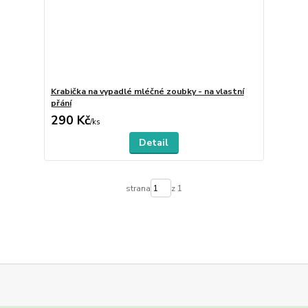
Krabička na vypadlé mléčné zoubky - na vlastní
přání
290 Kč
/
ks
Detail
strana
z 1