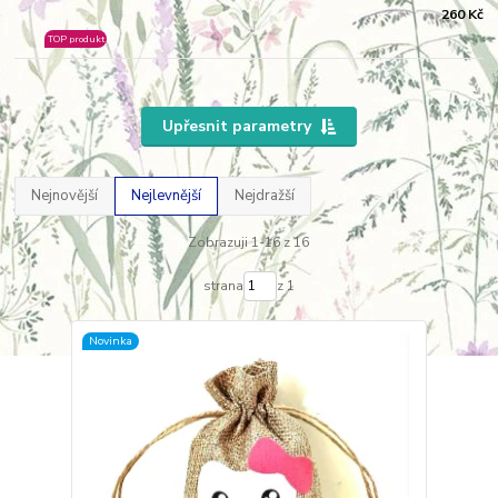
260 Kč
TOP produkt
Upřesnit parametry
Nejnovější
Nejlevnější
Nejdražší
Zobrazuji 1-16 z 16
strana
z 1
Novinka