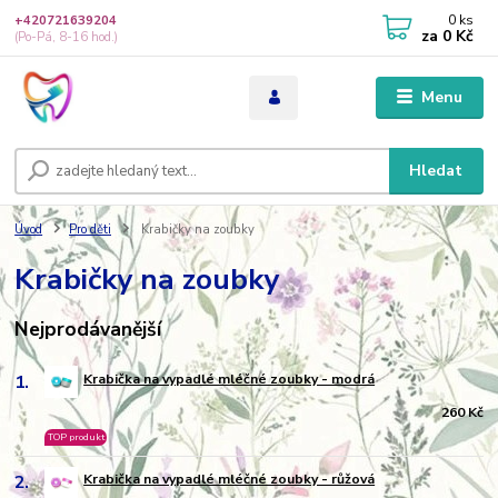
0
ks
+420721639204
za
0 Kč
(Po-Pá, 8-16 hod.)
Menu
Hledat
Úvod
Pro děti
Krabičky na zoubky
Krabičky na zoubky
Nejprodávanější
1.
Krabička na vypadlé mléčné zoubky - modrá
260 Kč
TOP produkt
2.
Krabička na vypadlé mléčné zoubky - růžová