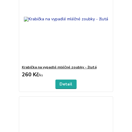
Krabička na vypadlé mléčné zoubky - žlutá
260 Kč
/
ks
Detail