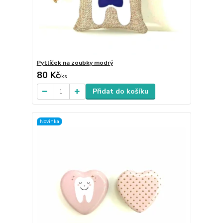
Pytlíček na zoubky modrý
80 Kč
/
ks
Přidat do košíku
Novinka