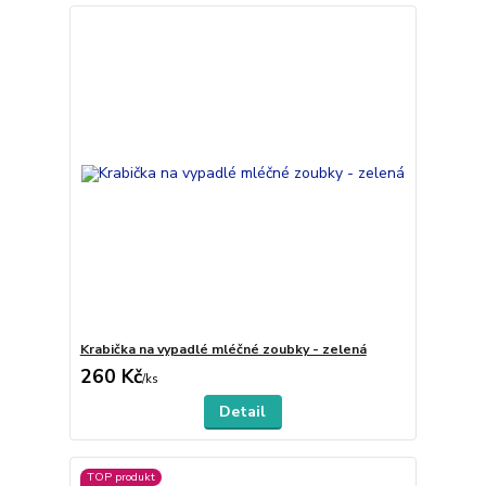
Krabička na vypadlé mléčné zoubky - zelená
260 Kč
/
ks
Detail
TOP produkt