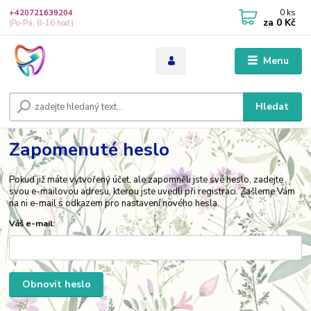
0
ks
+420721639204
za
0 Kč
(Po-Pá, 8-16 hod.)
Menu
Hledat
Zapomenuté heslo
Pokud již máte vytvořený účet, ale zapomněli jste své heslo, zadejte
svou e-mailovou adresu, kterou jste uvedli při registraci. Zašleme Vám
na ni e-mail s odkazem pro nastavení nového hesla.
Váš e-mail:
Obnovit heslo