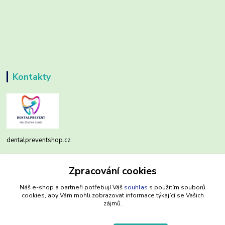
Kontakty
dentalpreventshop.cz
Monika Kuchařová
Zpracování cookies
+420721639204
(Po-Pá, 8-16 hod.)
Náš e-shop a partneři potřebují Váš
souhlas
s použitím souborů
cookies, aby Vám mohli zobrazovat informace týkající se Vašich
info@dentalpreventshop.cz
zájmů.