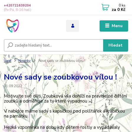
0
ks
+420721639204
za
0 Kč
(Po-Pá, 8-16 hod.)
Menu
Hledat
Úvod
Novinky
Nové sady se zoubkovou vílou !
Nové sady se zoubkovou vílou !
01.09.2022
Motivujte své děti, Zoubková víla dohlíží na pravidelné čištění
zoubků a odměňuje za ty které vypadnou :-)
V nabídce máme sady s kapsičkou pod polštářek a krabičkou
na památku.
Hezká vzpomínka na dobu kdy dětem rostly a vypadávaly