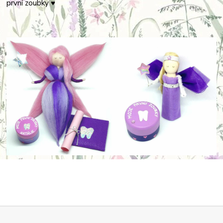
první zoubky ♥