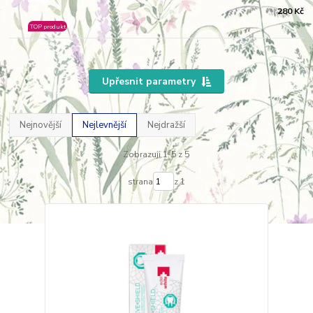
280 Kč
TOP produkt
Upřesnit parametry
Nejnovější
Nejlevnější
Nejdražší
Zobrazuji 1-5 z 5
strana
z 1