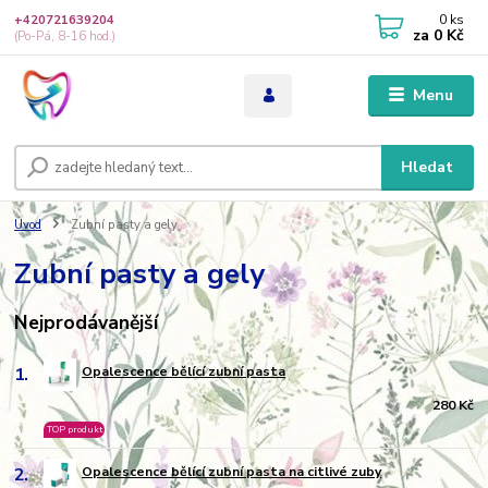
0
ks
+420721639204
za
0 Kč
(Po-Pá, 8-16 hod.)
Menu
Hledat
Úvod
Zubní pasty a gely
Zubní pasty a gely
Nejprodávanější
1.
Opalescence bělící zubní pasta
280 Kč
TOP produkt
2.
Opalescence bělící zubní pasta na citlivé zuby