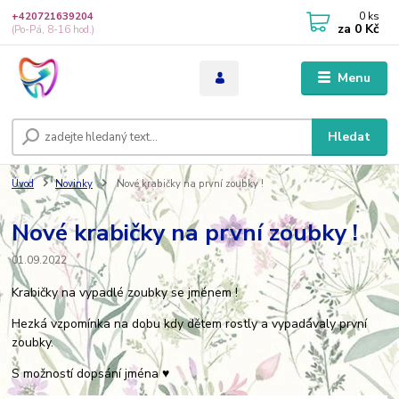
0
ks
+420721639204
za
0 Kč
(Po-Pá, 8-16 hod.)
Menu
Hledat
Úvod
Novinky
Nové krabičky na první zoubky !
Nové krabičky na první zoubky !
01.09.2022
Krabičky na vypadlé zoubky se jménem !
Hezká vzpomínka na dobu kdy dětem rostly a vypadávaly první
zoubky.
S možností dopsání jména ♥