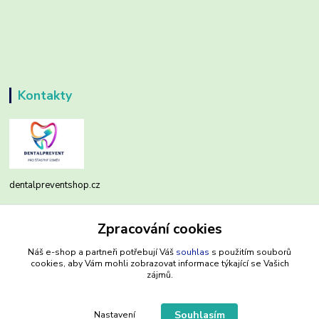
Kontakty
dentalpreventshop.cz
Monika Kuchařová
Zpracování cookies
+420721639204
(Po-Pá, 8-16 hod.)
Náš e-shop a partneři potřebují Váš
souhlas
s použitím souborů
cookies, aby Vám mohli zobrazovat informace týkající se Vašich
info@dentalpreventshop.cz
zájmů.
Souhlasím
Nastavení