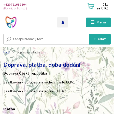
0
ks
+420721639204
za
0 Kč
(Po-Pá, 8-16 hod.)
Menu
Hledat
Úvod
Doprava a platba
Doprava, platba, doba dodání
Doprava Česká republika
Zásilkovna - doručení na výdejní místo 80Kč
Zásilkovna - doručení na adresu 110Kč
Platba