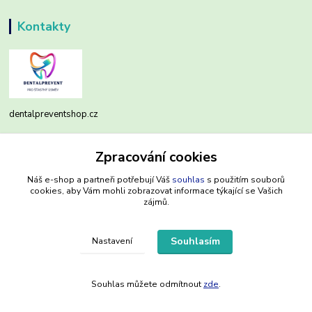
Kontakty
dentalpreventshop.cz
Monika Kuchařová
Zpracování cookies
+420721639204
(Po-Pá, 8-16 hod.)
Náš e-shop a partneři potřebují Váš
souhlas
s použitím souborů
cookies, aby Vám mohli zobrazovat informace týkající se Vašich
info@dentalpreventshop.cz
zájmů.
Souhlasím
Nastavení
www.dentalpreventshop.cz
Souhlas můžete odmítnout
zde
.
Vytvořeno na
Eshop-rychle.cz