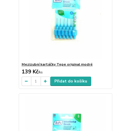
Mezizubní kartáčky Tepe original modré
139 Kč
/
ks
Přidat do košíku