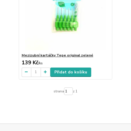
Mezizubní kartáčky Tepe original zelené
139 Kč
/
ks
Přidat do košíku
strana
z 1