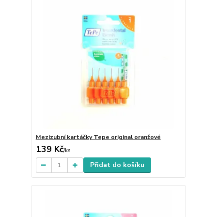
Mezizubní kartáčky Tepe original oranžové
139 Kč
/
ks
Přidat do košíku