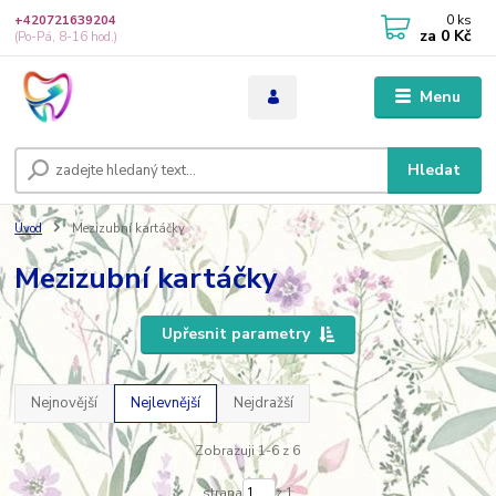
0
ks
+420721639204
za
0 Kč
(Po-Pá, 8-16 hod.)
Menu
Hledat
Úvod
Mezizubní kartáčky
Mezizubní kartáčky
Upřesnit parametry
Nejnovější
Nejlevnější
Nejdražší
Zobrazuji 1-6 z 6
strana
z 1