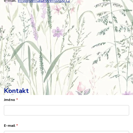
e-mail:
info@dentalpreventshop.cz
Kontakt
Jméno
*
E-mail
*