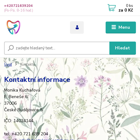
0
ks
+420721639204
za
0 Kč
(Po-Pá, 8-16 hod.)
Menu
Hledat
Úvod
Kontakty
Kontaktní informace
Monika Kuchařová
E. Beneše 6
37006
České Budějovice 5
IČO: 14024144
tel: +420 721 639 204