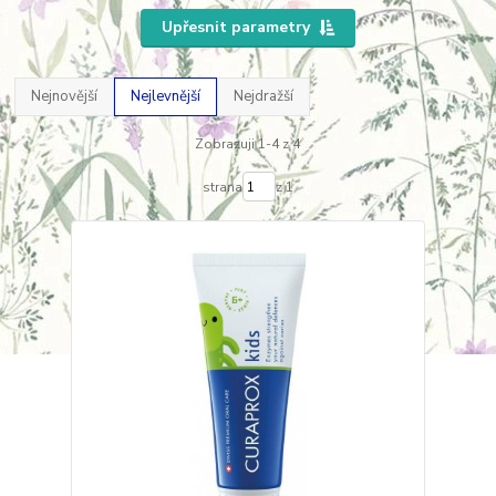
Upřesnit parametry
Nejnovější
Nejlevnější
Nejdražší
Zobrazuji 1-4 z 4
strana
z 1