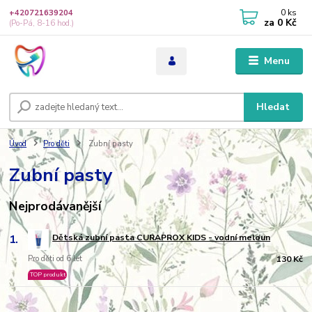
0
ks
+420721639204
za
0 Kč
(Po-Pá, 8-16 hod.)
Menu
Hledat
Úvod
Pro děti
Zubní pasty
Zubní pasty
Nejprodávanější
1.
Dětská zubní pasta CURAPROX KIDS - vodní meloun
Pro děti od 6 let
130 Kč
TOP produkt