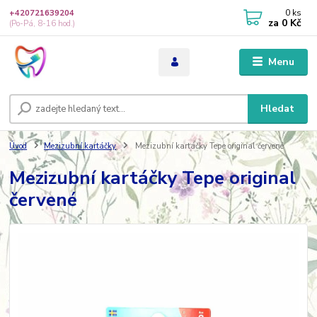
0
ks
+420721639204
za
0 Kč
(Po-Pá, 8-16 hod.)
Menu
Hledat
Úvod
Mezizubní kartáčky
Mezizubní kartáčky Tepe original červené
Mezizubní kartáčky Tepe original
červené