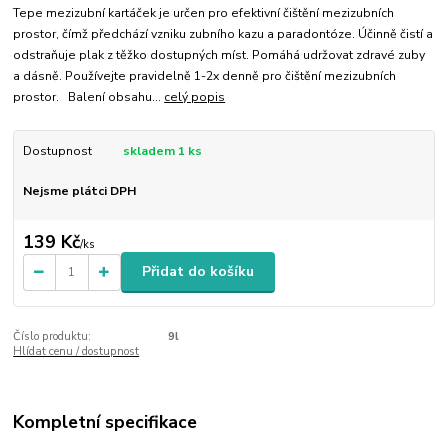
Tepe mezizubní kartáček je určen pro efektivní čištění mezizubních
prostor, čímž předchází vzniku zubního kazu a paradontóze. Účinně čistí a
odstraňuje plak z těžko dostupných míst. Pomáhá udržovat zdravé zuby
a dásně. Používejte pravidelně 1-2x denně pro čištění mezizubních
prostor. Balení obsahu...
celý popis
Dostupnost
skladem 1 ks
Nejsme plátci DPH
139 Kč
/
ks
Přidat do košíku
Číslo produktu:
9l
Hlídat cenu / dostupnost
Kompletní specifikace