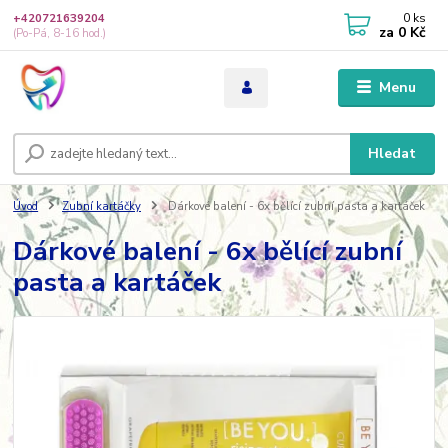
0
ks
+420721639204
za
0 Kč
(Po-Pá, 8-16 hod.)
Menu
Hledat
Úvod
Zubní kartáčky
Dárkové balení - 6x bělící zubní pasta a kartáček
Dárkové balení - 6x bělící zubní
pasta a kartáček