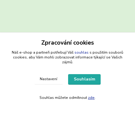
Zpracování cookies
Náš e-shop a partneři potřebují Váš
souhlas
s použitím souborů
Kontakty
cookies, aby Vám mohli zobrazovat informace týkající se Vašich
zájmů.
Souhlasím
Nastavení
dentalpreventshop.cz
Souhlas můžete odmítnout
zde
.
Monika Kuchařová
+420721639204
(Po-Pá, 8-16 hod.)
info@dentalpreventshop.cz