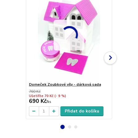
Domeček Zoubkové víly - dárková sada
Zoubková ví
760 Kč
480 Kč
Ušetříte 70 Kč
(- 9 %)
Ušetříte 40 K
690 Kč
440 Kč
/
ks
/
ks
Přidat do košíku