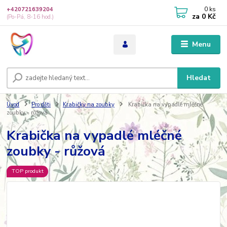
0
ks
+420721639204
za
0 Kč
(Po-Pá, 8-16 hod.)
Menu
Hledat
Úvod
Pro děti
Krabičky na zoubky
Krabička na vypadlé mléčné
zoubky - růžová
Krabička na vypadlé mléčné
zoubky - růžová
TOP produkt