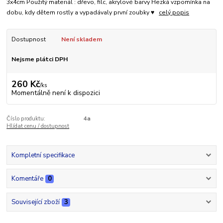
3x4cm Použitý materiál : dřevo, filc, akrylové barvy Hezká vzpomínka na
dobu, kdy dětem rostly a vypadávaly první zoubky ♥
celý popis
Dostupnost
Není skladem
Nejsme plátci DPH
260 Kč
/
ks
Momentálně není k dispozici
Číslo produktu:
4a
Hlídat cenu / dostupnost
Kompletní specifikace
Komentáře
0
Související zboží
3