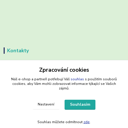
Kontakty
Zpracování cookies
Náš e-shop a partneři potřebují Váš
souhlas
s použitím souborů
cookies, aby Vám mohli zobrazovat informace týkající se Vašich
dentalpreventshop.cz
zájmů.
Monika Kuchařová
Souhlasím
Nastavení
+420721639204
(Po-Pá, 8-16 hod.)
info@dentalpreventshop.cz
Souhlas můžete odmítnout
zde
.