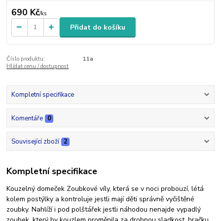
690 Kč
/
ks
Přidat do košíku
Číslo produktu:
11a
Hlídat cenu / dostupnost
Kompletní specifikace
Komentáře
0
Související zboží
2
Kompletní specifikace
Kouzelný domeček Zoubkové víly, která se v noci probouzí, létá
kolem postýlky a kontroluje jestli mají děti správně vyčištěné
zoubky. Nahlíží i pod polštářek jestli náhodou nenajde vypadlý
zoubek, který by kouzlem proměnila za drobnou sladkost, hračku