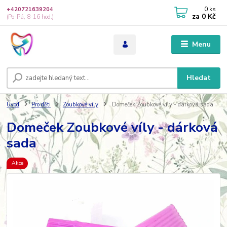
0
ks
+420721639204
za
0 Kč
(Po-Pá, 8-16 hod.)
Menu
Hledat
Úvod
Pro děti
Zoubkové víly
Domeček Zoubkové víly - dárková sada
Domeček Zoubkové víly - dárková
sada
Akce