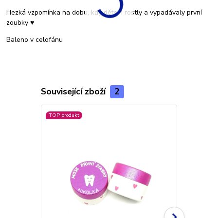
Hezká vzpomínka na dobu, kdy dětem rostly a vypadávaly první
zoubky ♥
Baleno v celofánu
Související zboží
2
TOP produkt
Akce