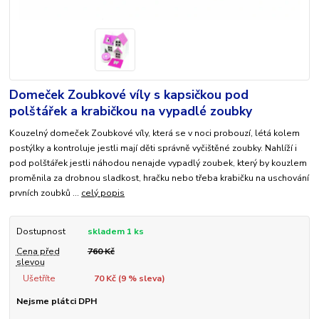
Domeček Zoubkové víly s kapsičkou pod
polštářek a krabičkou na vypadlé zoubky
Kouzelný domeček Zoubkové víly, která se v noci probouzí, létá kolem
postýlky a kontroluje jestli mají děti správně vyčištěné zoubky. Nahlíží i
pod polštářek jestli náhodou nenajde vypadlý zoubek, který by kouzlem
proměnila za drobnou sladkost, hračku nebo třeba krabičku na uschování
prvních zoubků ...
celý popis
Dostupnost
skladem 1 ks
Cena před
760 Kč
slevou
Ušetříte
70 Kč (
9
% sleva)
Nejsme plátci DPH