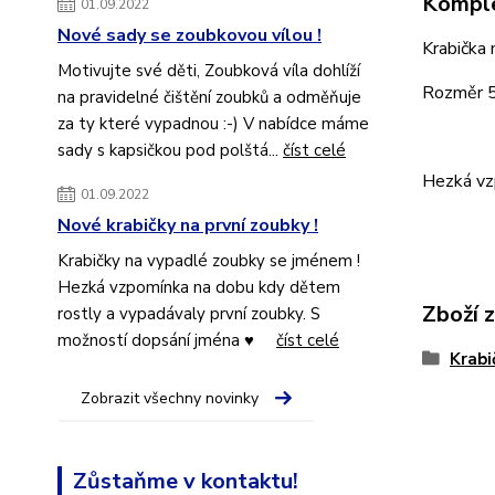
Komple
01.09.2022
Nové sady se zoubkovou vílou !
Krabička
Motivujte své děti, Zoubková víla dohlíží
Rozměr 5
na pravidelné čištění zoubků a odměňuje
za ty které vypadnou :-) V nabídce máme
sady s kapsičkou pod polštá...
číst celé
Hezká vz
01.09.2022
Nové krabičky na první zoubky !
Krabičky na vypadlé zoubky se jménem !
Hezká vzpomínka na dobu kdy dětem
Zboží 
rostly a vypadávaly první zoubky. S
možností dopsání jména ♥
číst celé
Krabi
Zobrazit všechny novinky
Zůstaňme v kontaktu!