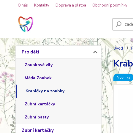
O nás
Kontakty
Doprava a platba
Obchodní podmínky
Úvod
P
Pro děti
Krab
Zoubkové víly
Méďa Zoubek
Novinka
Krabičky na zoubky
Zubní kartáčky
Zubní pasty
Zubní kartáčky