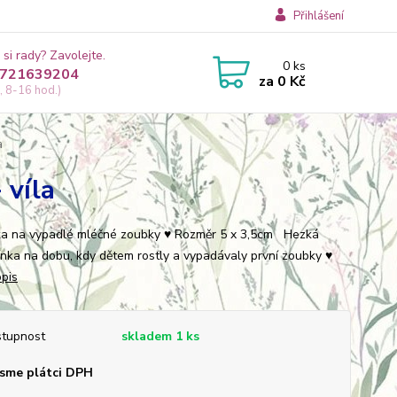
Přihlášení
 si rady? Zavolejte.
0
ks
721639204
za
0 Kč
, 8-16 hod.)
a
 víla
ka na vypadlé mléčné zoubky ♥ Rozměr 5 x 3,5cm Hezká
nka na dobu, kdy dětem rostly a vypadávaly první zoubky ♥
opis
tupnost
skladem 1 ks
sme plátci DPH