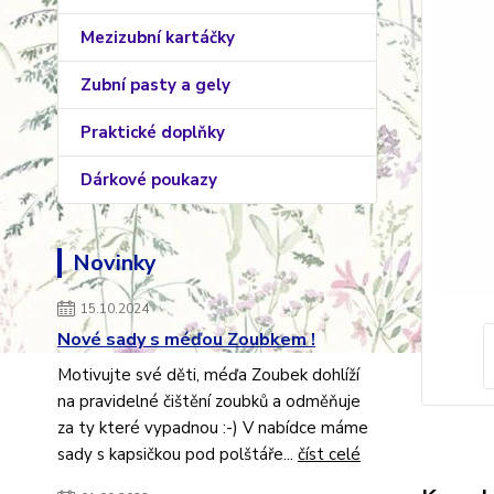
Mezizubní kartáčky
Zubní pasty a gely
Praktické doplňky
Dárkové poukazy
Novinky
15.10.2024
Nové sady s méďou Zoubkem !
Motivujte své děti, méďa Zoubek dohlíží
na pravidelné čištění zoubků a odměňuje
za ty které vypadnou :-) V nabídce máme
sady s kapsičkou pod polštáře...
číst celé