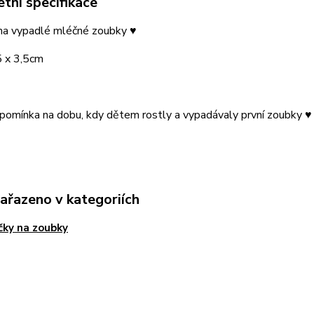
tní specifikace
 na vypadlé mléčné zoubky ♥
 x 3,5cm
pomínka na dobu, kdy dětem rostly a vypadávaly první zoubky ♥
zařazeno v kategoriích
čky na zoubky