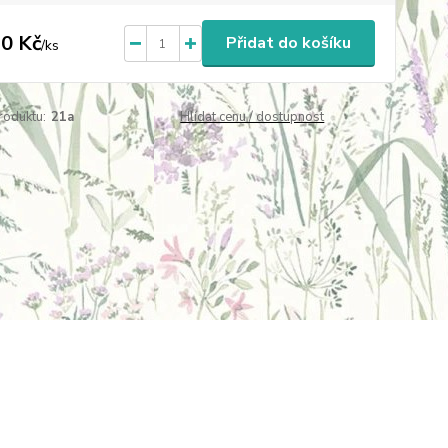
0 Kč
Přidat do košíku
/
ks
roduktu:
21a
Hlídat cenu / dostupnost