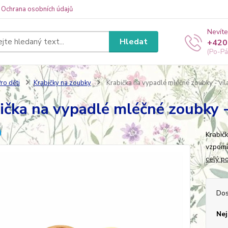
Ochrana osobních údajů
Nevíte
Hledat
+420
(Po-Pá
ro děti
Krabičky na zoubky
Krabička na vypadlé mléčné zoubky - víl
ička na vypadlé mléčné zoubky -
Krabič
vzpomí
celý p
Dos
Nej