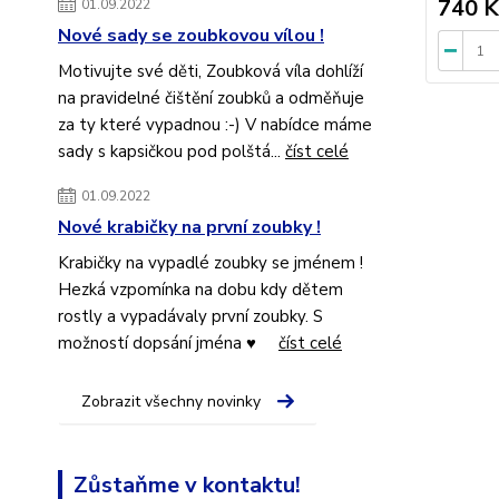
740 K
01.09.2022
Nové sady se zoubkovou vílou !
Motivujte své děti, Zoubková víla dohlíží
na pravidelné čištění zoubků a odměňuje
za ty které vypadnou :-) V nabídce máme
sady s kapsičkou pod polštá...
číst celé
01.09.2022
Nové krabičky na první zoubky !
Krabičky na vypadlé zoubky se jménem !
Hezká vzpomínka na dobu kdy dětem
rostly a vypadávaly první zoubky. S
možností dopsání jména ♥
číst celé
Zobrazit všechny novinky
Zůstaňme v kontaktu!