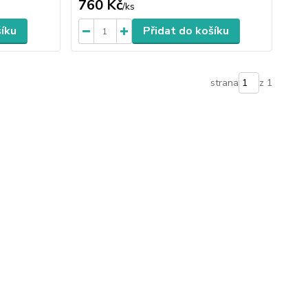
760 Kč
/
ks
šíku
Přidat do košíku
strana
z 1