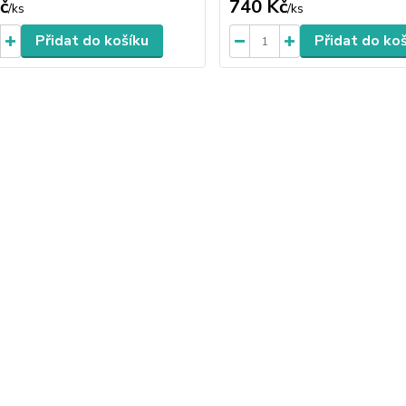
č
740 Kč
/
ks
/
ks
Přidat do košíku
Přidat do ko