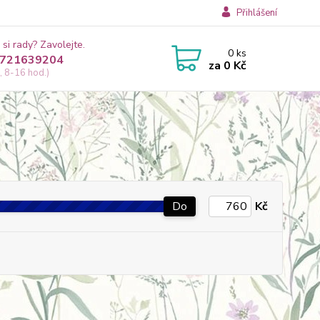
Přihlášení
 si rady? Zavolejte.
0
ks
721639204
za
0 Kč
, 8-16 hod.)
Do
Kč