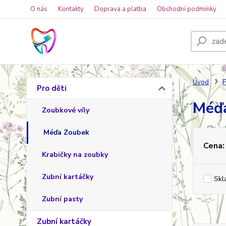
O nás
Kontakty
Doprava a platba
Obchodní podmínky
Úvod
P
Pro děti
Méď
Zoubkové víly
Méďa Zoubek
Cena:
Krabičky na zoubky
Zubní kartáčky
Skl
Zubní pasty
Zubní kartáčky