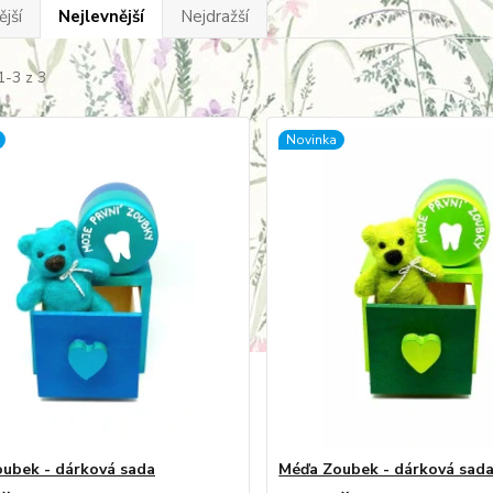
jší
Nejlevnější
Nejdražší
1-3 z 3
Novinka
ubek - dárková sada
Méďa Zoubek - dárková sad