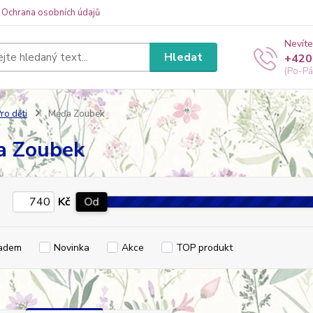
Ochrana osobních údajů
Nevíte
Hledat
+420
(Po-Pá
ro děti
Méďa Zoubek
a Zoubek
Kč
Od
adem
Novinka
Akce
TOP produkt