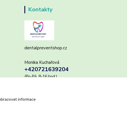
Kontakty
dentalpreventshop.cz
Monika Kuchařová
+420721639204
(Po-Pá, 8-16 hod.)
info@dentalpreventshop.cz
obrazovat informace