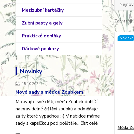
Nejnově
Mezizubní kartáčky
Zobrazuji 
Zubní pasty a gely
Praktické doplňky
Novinka
Dárkové poukazy
Novinky
15.10.2024
Nové sady s méďou Zoubkem !
Motivujte své děti, méďa Zoubek dohlíží
na pravidelné čištění zoubků a odměňuje
za ty které vypadnou :-) V nabídce máme
sady s kapsičkou pod polštáře...
číst celé
Méďa Zo