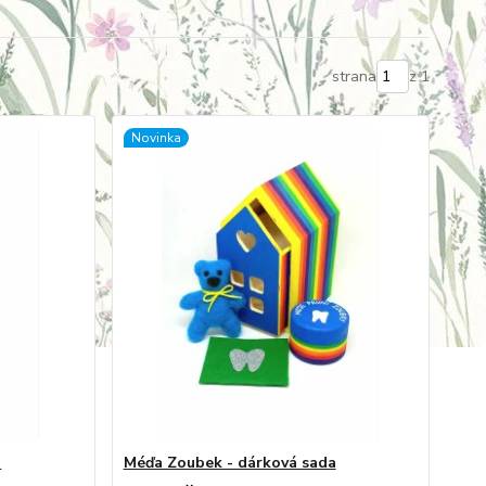
strana
z 1
Novinka
a
Méďa Zoubek - dárková sada