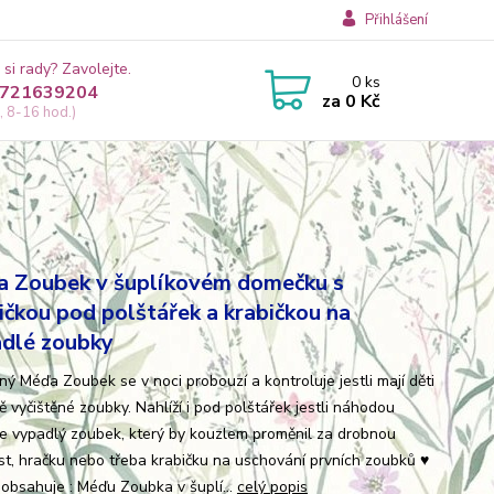
Přihlášení
 si rady? Zavolejte.
0
ks
721639204
za
0 Kč
, 8-16 hod.)
 Zoubek v šuplíkovém domečku s
ičkou pod polštářek a krabičkou na
dlé zoubky
ný Méďa Zoubek se v noci probouzí a kontroluje jestli mají děti
 vyčištěné zoubky. Nahlíží i pod polštářek jestli náhodou
e vypadlý zoubek, který by kouzlem proměnil za drobnou
st, hračku nebo třeba krabičku na uschování prvních zoubků ♥
bsahuje : Méďu Zoubka v šuplí...
celý popis