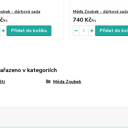
ubek - dárková sada
Méďa Zoubek - dárková sad
č
740 Kč
/
ks
/
ks
Přidat do košíku
Přidat do ko
zařazeno v kategoriích
ěti
Méďa Zoubek