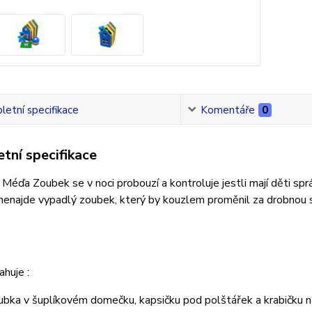
etní specifikace
Komentáře
0
tní specifikace
Méďa Zoubek se v noci probouzí a kontroluje jestli mají děti sprá
enajde vypadlý zoubek, který by kouzlem proměnil za drobnou sl
huje :
bka v šuplíkovém domečku, kapsičku pod polštářek a krabičku n