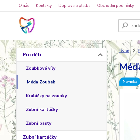
O nás
Kontakty
Doprava a platba
Obchodní podmínky
Úvod
P
Pro děti
Méďa
Zoubkové víly
Méďa Zoubek
Novinka
Krabičky na zoubky
Zubní kartáčky
Zubní pasty
Zubní kartáčky