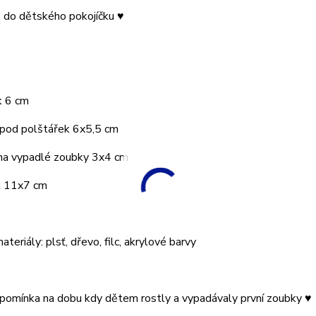
 do dětského pokojíčku ♥
 6 cm
 pod polštářek 6x5,5 cm
 na vypadlé zoubky 3x4 cm
 11x7 cm
ateriály: plsť, dřevo, filc, akrylové barvy
pomínka na dobu kdy dětem rostly a vypadávaly první zoubky ♥