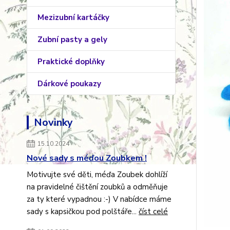
Mezizubní kartáčky
Zubní pasty a gely
Praktické doplňky
Dárkové poukazy
Novinky
15.10.2024
Nové sady s méďou Zoubkem !
Motivujte své děti, méďa Zoubek dohlíží
na pravidelné čištění zoubků a odměňuje
za ty které vypadnou :-) V nabídce máme
sady s kapsičkou pod polštáře...
číst celé