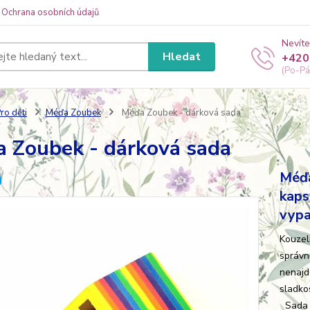
Ochrana osobních údajů
Nevíte
Hledat
+420
(Po-Pá
ro děti
Méďa Zoubek
Méďa Zoubek - dárková sada
 Zoubek - dárková sada
Méďa
kaps
vypa
Kouzel
správně
nenajd
sladko
Sada o