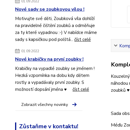
01.09.2022
Nové sady se zoubkovou vílou !
Motivujte své děti, Zoubková víla dohlíží
na pravidelné čištění zoubků a odměňuje
za ty které vypadnou :-) V nabídce máme
sady s kapsičkou pod polštá...
číst celé
Kompl
01.09.2022
Nové krabičky na první zoubky !
Komple
Krabičky na vypadlé zoubky se jménem !
Hezká vzpomínka na dobu kdy dětem
Kouzelný 
rostly a vypadávaly první zoubky. S
náhodou n
možností dopsání jména ♥
číst celé
zoubků ♥
Zobrazit všechny novinky
Sada obsa
Méďu Zou
Zůstaňme v kontaktu!