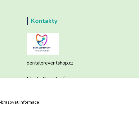
Kontakty
dentalpreventshop.cz
Monika Kuchařová
+420721639204
(Po-Pá, 8-16 hod.)
obrazovat informace
info@dentalpreventshop.cz