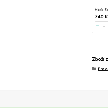
Méďa Zo
740 K
Zboží 
Pro d