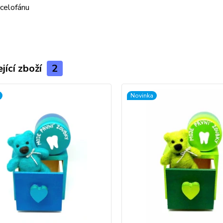
 celofánu
jící zboží
2
Novinka