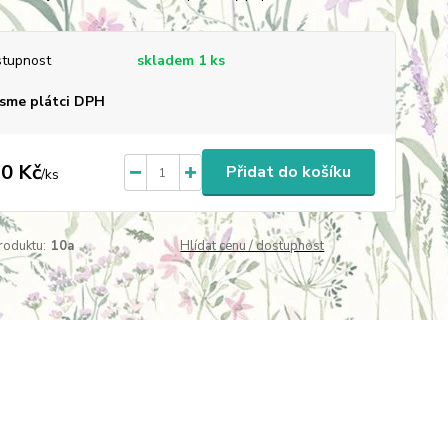
tupnost
skladem 1 ks
sme plátci DPH
0 Kč
Přidat do košíku
/
ks
roduktu:
10a
Hlídat cenu / dostupnost