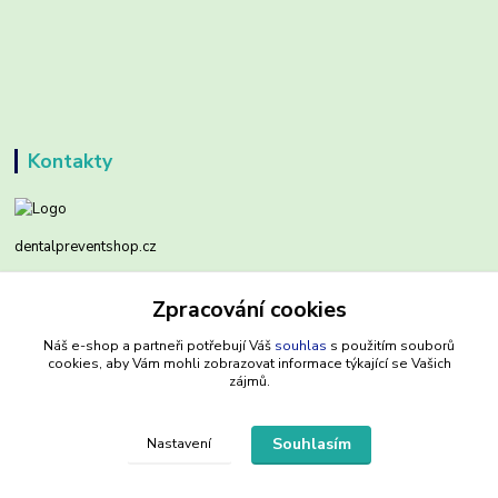
Kontakty
dentalpreventshop.cz
Monika Kuchařová
Zpracování cookies
+420721639204
(Po-Pá, 8-16 hod.)
Náš e-shop a partneři potřebují Váš
souhlas
s použitím souborů
cookies, aby Vám mohli zobrazovat informace týkající se Vašich
zájmů.
info@dentalpreventshop.cz
Souhlasím
Nastavení