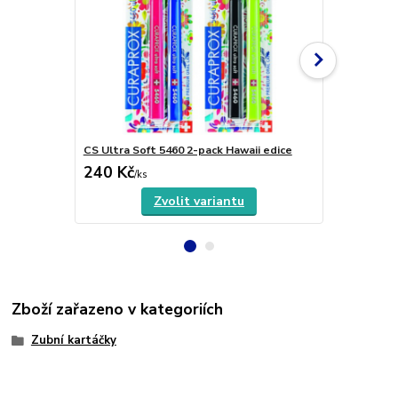
CS Ultra Soft 5460 2-pack Hawaii edice
CS Ultra So
240 Kč
330 Kč
/
ks
/
ks
Zvolit variantu
Zboží zařazeno v kategoriích
Zubní kartáčky