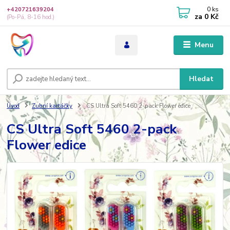
0
ks
+420721639204
za
0 Kč
(Po-Pá, 8-16 hod.)
Menu
Hledat
Úvod
Zubní kartáčky
CS Ultra Soft 5460 2-pack Flower edice
CS Ultra Soft 5460 2-pack
Flower edice