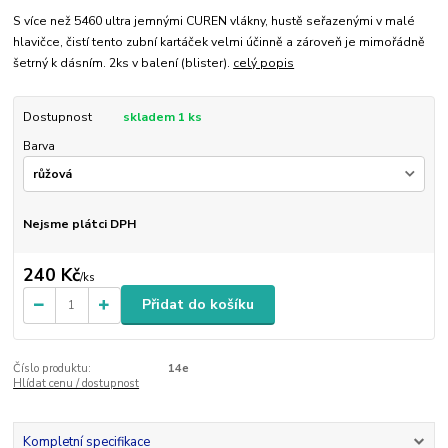
S více než 5460 ultra jemnými CUREN vlákny, hustě seřazenými v malé
hlavičce, čistí tento zubní kartáček velmi účinně a zároveň je mimořádně
šetrný k dásním. 2ks v balení (blister).
celý popis
Dostupnost
skladem 1 ks
Barva
Nejsme plátci DPH
240 Kč
/
ks
Přidat do košíku
Číslo produktu:
14e
Hlídat cenu / dostupnost
Kompletní specifikace