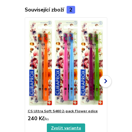
Související zboží
2
CS Ultra Soft 5460 2-pack Flower edice
CS Ultra So
240 Kč
330 Kč
/
ks
/
ks
Zvolit variantu