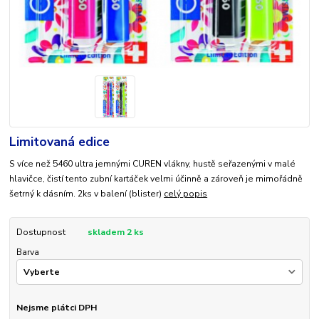
Limitovaná edice
S více než 5460 ultra jemnými CUREN vlákny, hustě seřazenými v malé
hlavičce, čistí tento zubní kartáček velmi účinně a zároveň je mimořádně
šetrný k dásním. 2ks v balení (blister)
celý popis
Dostupnost
skladem 2 ks
Barva
Nejsme plátci DPH