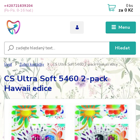
0
ks
+420721639204
za
0 Kč
(Po-Pá, 8-16 hod.)
Menu
Hledat
Úvod
Zubní kartáčky
CS Ultra Soft 5460 2-pack Hawaii edice
CS Ultra Soft 5460 2-pack
Hawaii edice