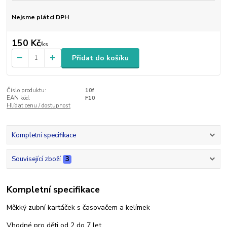
Nejsme plátci DPH
150 Kč
/
ks
Přidat do košíku
Číslo produktu:
10f
EAN kód:
F10
Hlídat cenu / dostupnost
Kompletní specifikace
Související zboží
3
Kompletní specifikace
Měkký zubní kartáček s časovačem a kelímek
Vhodné pro děti od 2 do 7 let