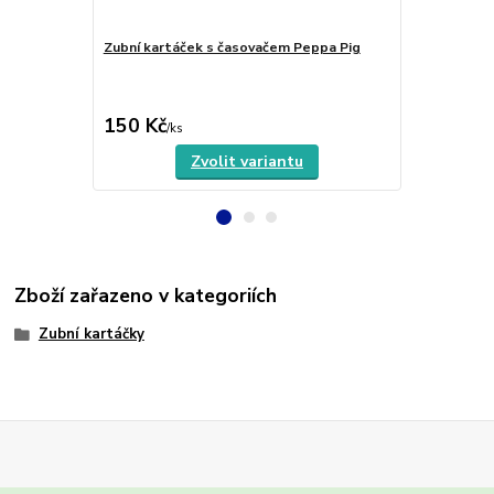
Zubní kartáček s časovačem Peppa Pig
CS Ultra Sof
edice
280 Kč
Ušetříte 40 K
150 Kč
240 Kč
/
ks
/
ks
Zvolit variantu
Zboží zařazeno v kategoriích
Zubní kartáčky