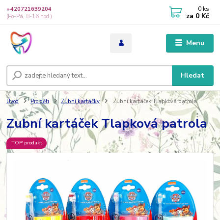
0
ks
+420721639204
za
0 Kč
(Po-Pá, 8-16 hod.)
Menu
Hledat
Úvod
Pro děti
Zubní kartáčky
Zubní kartáček Tlapková patrola
Zubní kartáček Tlapková patrola
TOP produkt