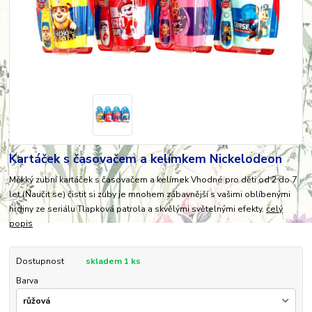
Kartáček s časovačem a kelímkem Nickelodeon
Měkký zubní kartáček s časovačem a kelímek Vhodné pro děti od 2 do 7
let (Naučit se) čistit si zuby je mnohem zábavnější s vašimi oblíbenými
hrdiny ze seriálu Tlapková patrola a skvělými světelnými efekty.
celý
popis
Dostupnost
skladem 1 ks
Barva