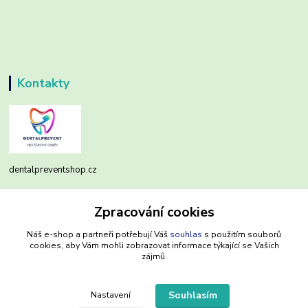
Kontakty
dentalpreventshop.cz
Monika Kuchařová
Zpracování cookies
+420721639204
(Po-Pá, 8-16 hod.)
Náš e-shop a partneři potřebují Váš
souhlas
s použitím souborů
cookies, aby Vám mohli zobrazovat informace týkající se Vašich
info@dentalpreventshop.cz
zájmů.
Souhlasím
Nastavení