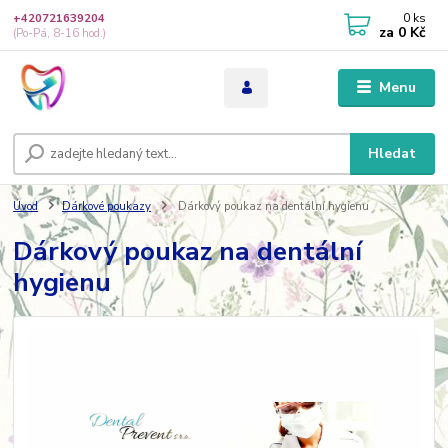
0
ks
+420721639204
za
0 Kč
(Po-Pá, 8-16 hod.)
Menu
Hledat
Úvod
Dárkové poukazy
Dárkový poukaz na dentální hygienu
Dárkový poukaz na dentální
hygienu