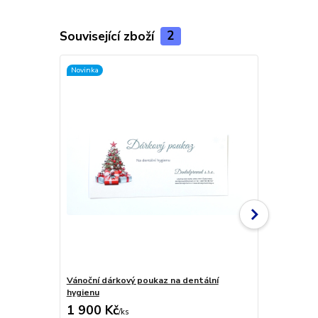
Související zboží
2
Novinka
Vánoční dárkový poukaz na dentální
Dárkový pou
hygienu
1 900 Kč
5 500 Kč
/
ks