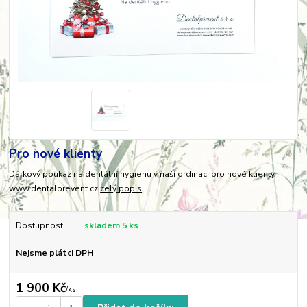
Pro nové klienty
Dárkový poukaz na dentální hygienu v naší ordinaci pro nové klienty.
www.dentalprevent.cz
celý popis
Dostupnost
skladem 5 ks
Nejsme plátci DPH
1 900 Kč
/
ks