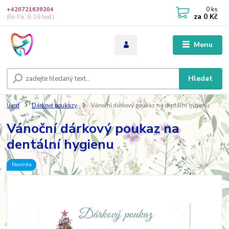
0
ks
+420721639204
za
0 Kč
(Po-Pá, 8-16 hod.)
Menu
Hledat
Úvod
Dárkové poukazy
Vánoční dárkový poukaz na dentální hygienu
Vánoční dárkový poukaz na
dentální hygienu
Novinka