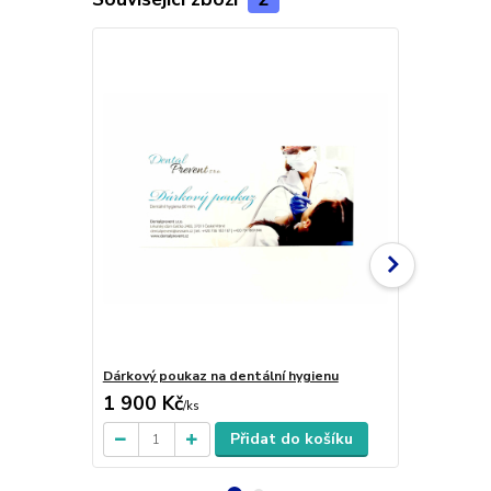
Dárkový poukaz na dentální hygienu
Dárkový pou
1 900 Kč
5 500 Kč
/
ks
Přidat do košíku