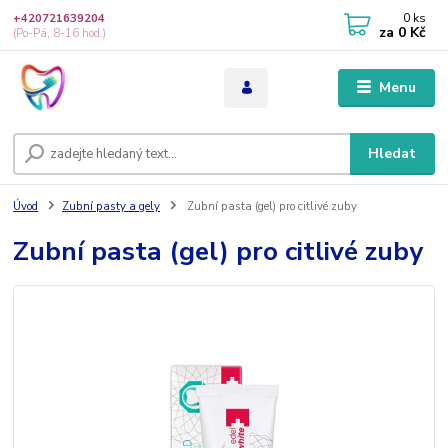
0
ks
+420721639204
za
0 Kč
(Po-Pá, 8-16 hod.)
Menu
Hledat
Úvod
Zubní pasty a gely
Zubní pasta (gel) pro citlivé zuby
Zubní pasta (gel) pro citlivé zuby