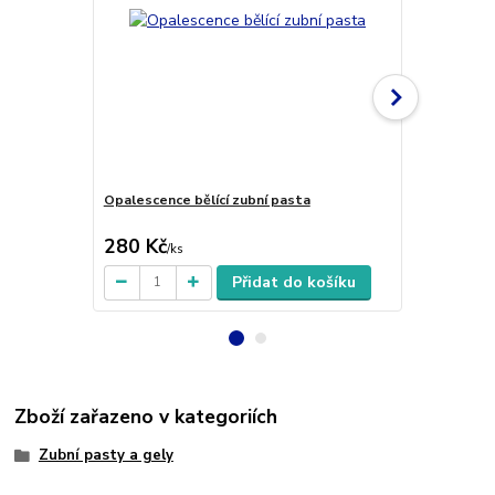
Opalescence bělící zubní pasta
Opalescence 
zuby
280 Kč
280 Kč
/
ks
/
ks
Přidat do košíku
Zboží zařazeno v kategoriích
Zubní pasty a gely