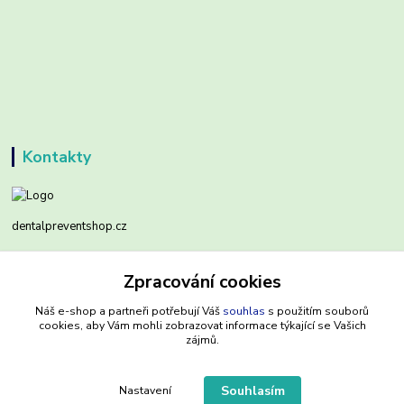
Kontakty
dentalpreventshop.cz
Monika Kuchařová
Zpracování cookies
+420721639204
(Po-Pá, 8-16 hod.)
Náš e-shop a partneři potřebují Váš
souhlas
s použitím souborů
cookies, aby Vám mohli zobrazovat informace týkající se Vašich
info@dentalpreventshop.cz
zájmů.
Souhlasím
Nastavení