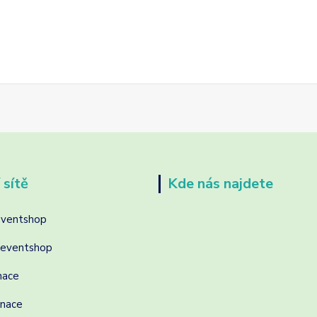
 sítě
Kde nás najdete
eventshop
reventshop
nace
inace