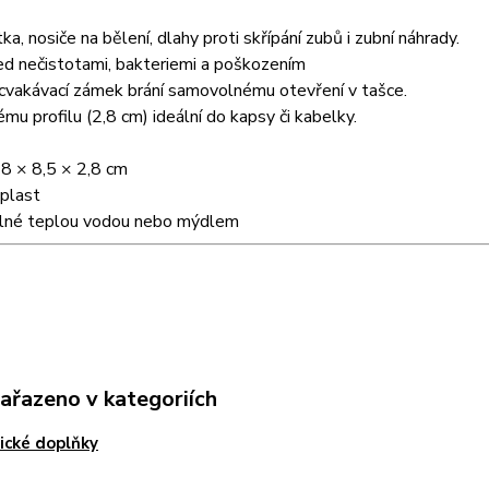
ka, nosiče na bělení, dlahy proti skřípání zubů i zubní náhrady.
ed nečistotami, bakteriemi a poškozením
cvakávací zámek brání samovolnému otevření v tašce.
ému profilu (2,8 cm) ideální do kapsy či kabelky.
8 × 8,5 × 2,8 cm
plast
né teplou vodou nebo mýdlem
zařazeno v kategoriích
ické doplňky