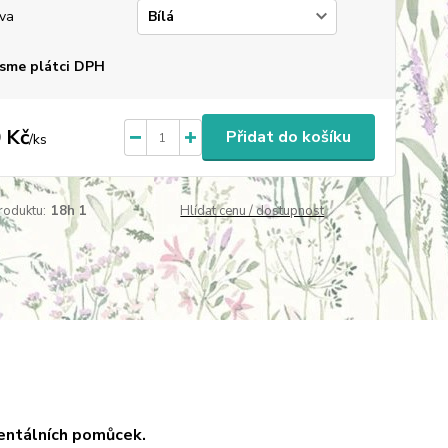
va
sme plátci DPH
 Kč
Přidat do košíku
/
ks
roduktu:
18h 1
Hlídat cenu / dostupnost
entálních pomůcek.