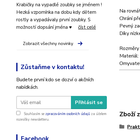
Krabičky na vypadlé zoubky se jménem !
Na rovnát
Hezká vzpomínka na dobu kdy dětem
Chrání př
rostly a vypadávaly první zoubky. S
Pevný za
možností dopsání jména ♥
číst celé
Díky nízk
Zobrazit všechny novinky
Rozměry 
Materiál:
Omyvatel
Zůstaňme v kontaktu!
Budete první kdo se dozví o akčních
nabídkách.
Přihlásit se
Zboží 
Souhlasím se
zpracováním osobních údajů
za účelem
rozesílky newsletteru.
Prakt
Facebook