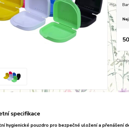
Bar
Nej
50
Číslo p
tní specifikace
í hygienické pouzdro pro bezpečné uložení a přenášení d