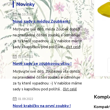
Novinky
15.10.2024
Nové sady s méďou Zoubkem !
Motivujte své děti, méďa Zoubek dohlíží
na pravidelné čištění zoubků a odměňuje
za ty které vypadnou :-) V nabídce máme
sady s kapsičkou pod polštáře...
číst celé
01.09.2022
Nové sady se zoubkovou vílou !
Motivujte své děti, Zoubková víla dohlíží
na pravidelné čištění zoubků a odměňuje
za ty které vypadnou :-) V nabídce máme
sady s kapsičkou pod polštá...
číst celé
Komple
01.09.2022
Nové krabičky na první zoubky !
Kompaktn