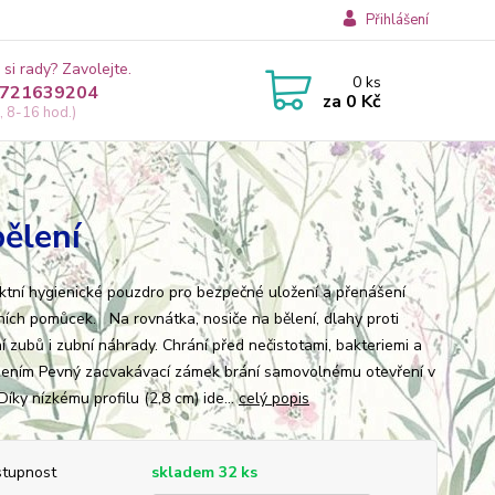
Přihlášení
 si rady? Zavolejte.
0
ks
721639204
za
0 Kč
, 8-16 hod.)
bělení
tní hygienické pouzdro pro bezpečné uložení a přenášení
ních pomůcek. Na rovnátka, nosiče na bělení, dlahy proti
í zubů i zubní náhrady. Chrání před nečistotami, bakteriemi a
ením Pevný zacvakávací zámek brání samovolnému otevření v
Díky nízkému profilu (2,8 cm) ide...
celý popis
tupnost
skladem 32 ks