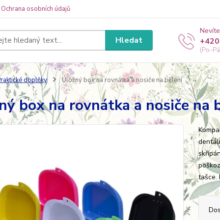
Ochrana osobních údajů
Nevíte
Hledat
+420
(Po-Pá
raktické doplňky
Úložný box na rovnátka a nosiče na bělení
ný box na rovnátka a nosiče na 
Kompak
dentál
skřípán
poškoz
tašce. 
Dos