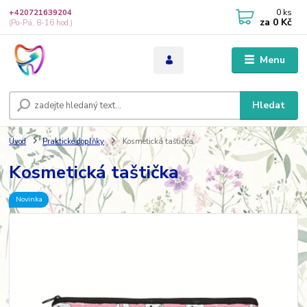
0
ks
+420721639204
za
0 Kč
(Po-Pá, 8-16 hod.)
Menu
Hledat
Úvod
Praktické doplňky
Kosmetická taštička
Kosmetická taštička
Novinka