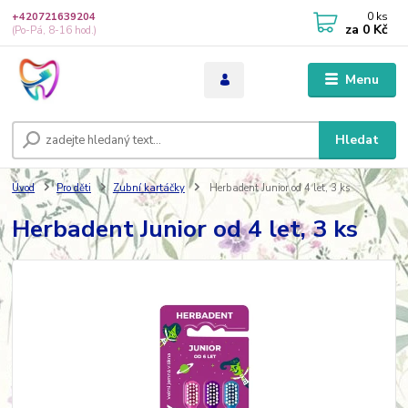
0
ks
+420721639204
za
0 Kč
(Po-Pá, 8-16 hod.)
Menu
Hledat
Úvod
Pro děti
Zubní kartáčky
Herbadent Junior od 4 let, 3 ks
Herbadent Junior od 4 let, 3 ks