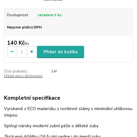
Dostupnost
skladem 1 ks
Nejsme plátci DPH
140 Kč
/
ks
Přidat do košíku
Číslo produktu:
14f
Hlídat cenu / dostupnost
Kompletní specifikace
Vyrobené z ECO materiálu z rostlinné slámy s minimální uhlíkovou
stopou
Splňují nároky moderní zubní péče o dětské zuby
Zkrácené držátko (16,5 cm) sedne i do menší ruky