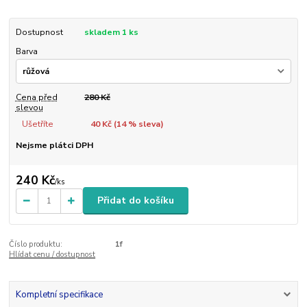
Dostupnost
skladem 1 ks
Barva
Cena před
280 Kč
slevou
Ušetříte
40 Kč (
14
% sleva)
Nejsme plátci DPH
240 Kč
/
ks
Přidat do košíku
Číslo produktu:
1f
Hlídat cenu / dostupnost
Kompletní specifikace