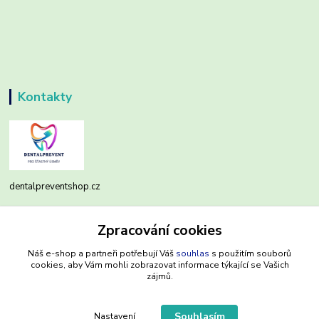
Kontakty
dentalpreventshop.cz
Monika Kuchařová
Zpracování cookies
+420721639204
(Po-Pá, 8-16 hod.)
Náš e-shop a partneři potřebují Váš
souhlas
s použitím souborů
cookies, aby Vám mohli zobrazovat informace týkající se Vašich
info@dentalpreventshop.cz
zájmů.
Souhlasím
Nastavení