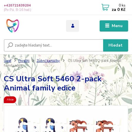
0
ks
+420721639204
za
0 Kč
(Po-Pá, 8-16 hod.)
Menu
Hledat
Úvod
Pro děti
Zubní kartáčky
CS Ultra Soft 5460 2-pack Animal
family edice
CS Ultra Soft 5460 2-pack
Animal family edice
Akce