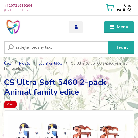
0
ks
+420721639204
za
0 Kč
(Po-Pá, 8-16 hod.)
Menu
Hledat
Úvod
Pro děti
Zubní kartáčky
CS Ultra Soft 5460 2-pack Animal
family edice
CS Ultra Soft 5460 2-pack
Animal family edice
Akce