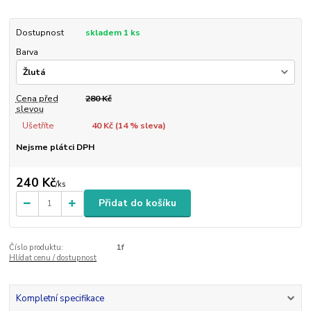
Dostupnost
skladem 1 ks
Barva
Cena před
280 Kč
slevou
Ušetříte
40 Kč (
14
% sleva)
Nejsme plátci DPH
240 Kč
/
ks
Přidat do košíku
Číslo produktu:
1f
Hlídat cenu / dostupnost
Kompletní specifikace