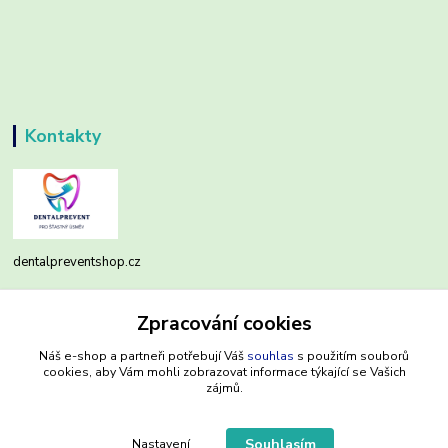
Kontakty
dentalpreventshop.cz
Monika Kuchařová
Zpracování cookies
+420721639204
(Po-Pá, 8-16 hod.)
Náš e-shop a partneři potřebují Váš
souhlas
s použitím souborů
cookies, aby Vám mohli zobrazovat informace týkající se Vašich
info@dentalpreventshop.cz
zájmů.
Souhlasím
Nastavení