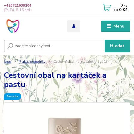
0
ks
+420721639204
za
0 Kč
(Po-Pá, 8-16 hod.)
Menu
Hledat
Úvod
Praktické doplňky
Cestovní obal na kartáček a pastu
Cestovní obal na kartáček a
pastu
Novinka